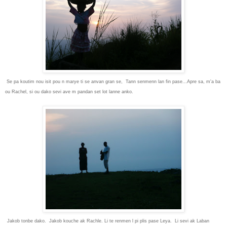
Se pa koutim nou isit pou n marye ti se anvan gran se, Tann senmenn lan fin pase...Apre sa, m'a ba
ou Rachel, si ou dako sevi ave m pandan set lot lanne anko.
Jakob tonbe dako. Jakob kouche ak Rachle. Li te renmen l pi plis pase Leya. Li sevi ak Laban