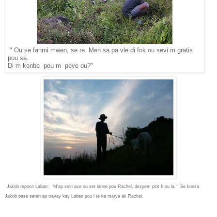
" Ou se fanmi mwen, se re. Men sa pa vle di fok ou sevi m gratis
pou sa.
Di m konbe pou m peye ou?"
Jakob reponn Laban: "M'ap sevi ave ou set lanne pou Rachel, dezyem pitit fi ou la." Se konsa
Jakob pase setan ap travay kay Laban pou l te ka marye ak Rachel.