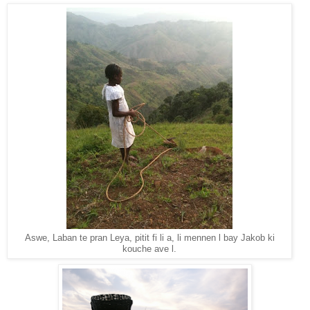
Aswe, Laban te pran Leya, pitit fi li a, li mennen l bay Jakob ki
kouche ave l.